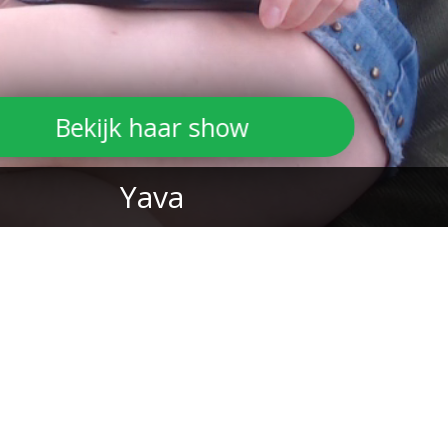
Bekijk haar show
Yava